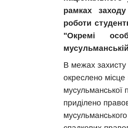
рамках заходу
роботи студент
"Окремі осо
мусульманській 
В межах захисту 
окреслено місце 
мусульманської п
приділено право
мусульманського 
спадкових право