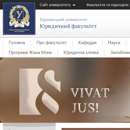
Сайт університету
Факультети та підрозділи
Каразінський університет
Юридичний факультет
Головна
Про факультет
Кафедри
Наука
Програма Жана Моне
Юридична клініка
Запобіган