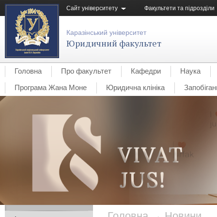
Сайт університету
Факультети та підрозділи
Каразінський університет
Юридичний факультет
Головна
Про факультет
Кафедри
Наука
Програма Жана Моне
Юридична клініка
Запобіган
Головна
→
Новини