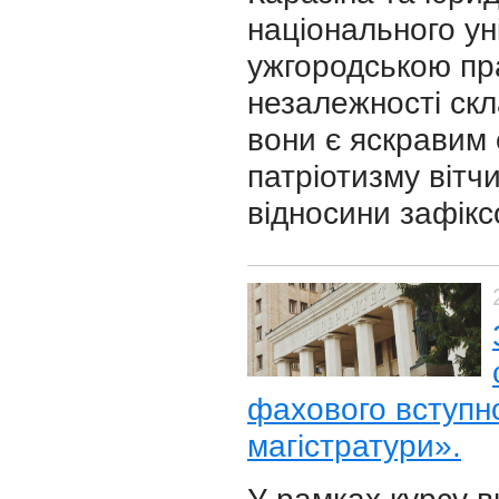
національного ун
ужгородською пр
незалежності скл
вони є яскравим 
патріотизму вітчи
відносини зафікс
фахового вступн
магістратури».