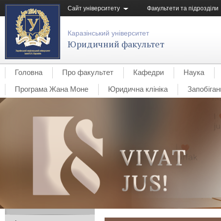
Сайт університету
Факультети та підрозділи
Каразінський університет
Юридичний факультет
Головна
Про факультет
Кафедри
Наука
Програма Жана Моне
Юридична клініка
Запобіган