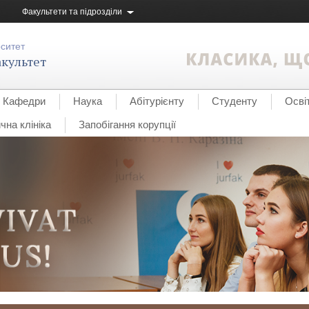
Факультети та підрозділи
рситет
культет
Кафедри
Наука
Абітурієнту
Студенту
Осві
на клініка
Запобігання корупції