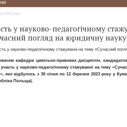
ни
ня 2023 року
сть у науково-педагогічному стаж
часний погляд на юридичну науку 
увачем кафедри цивільно-правових дисциплін, кандидато
 участь у науково-педагогічному стажуванні на тему «Суча
у», яке відбулось з 30 січня по 12 березня 2023 року у Куя
убліка Польща).