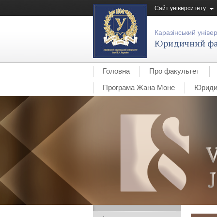
Сайт університету
Каразінський уніве
Юридичний фа
Головна
Про факультет
Програма Жана Моне
Юридич