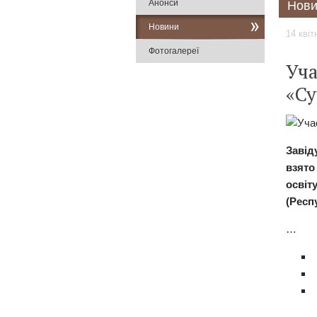
Анонси
Нови
Новини
14 квіт
Фотогалереї
Уча
«Су
Завід
взято
освіт
(Респ
…