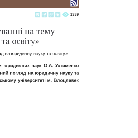
1339
уванні на тему
та освіту»
м юридичних наук О.А. Устименко
сний погляд на юридичну науку та
вському університеті м. Влоцлавек