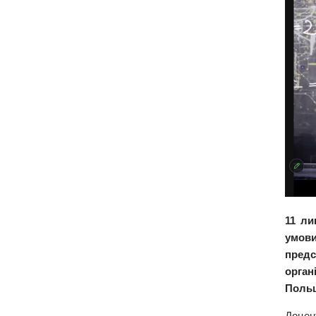
11 ли
умов
предс
орган
Польщ
Доцен