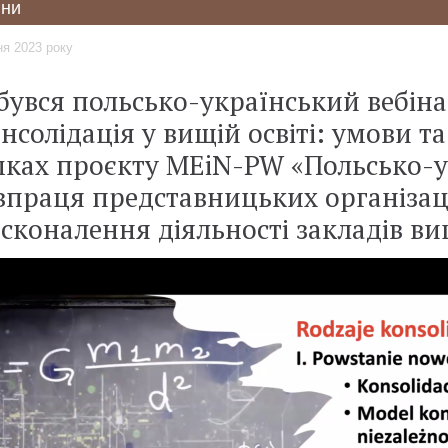
ни
ня 2023 року
бувся польсько-український вебіна
нсолідація у вищій освіті: умови т
ках проєкту MEiN-PW «Польсько-у
впраця представницьких організаці
сконалення діяльності закладів ви