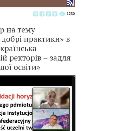
1230
р на тему
а добрі практики» в
країнська
й ректорів – задля
щої освіти»