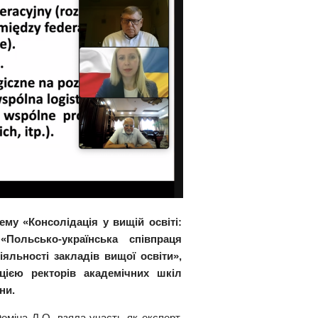
ему «Консолідація у вищій освіті:
ольсько-українська співпраця
яльності закладів вищої освіти»,
цією ректорів академічних шкіл
ни.
оміна Л.О. взяла участь як експерт,