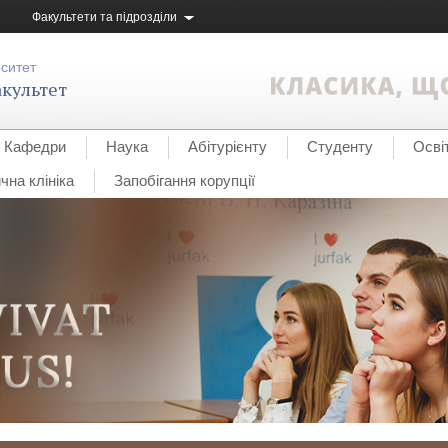
Факультети та підрозділи
рситет
культет
Кафедри
Наука
Абітурієнту
Студенту
Осві
на клініка
Запобігання корупції