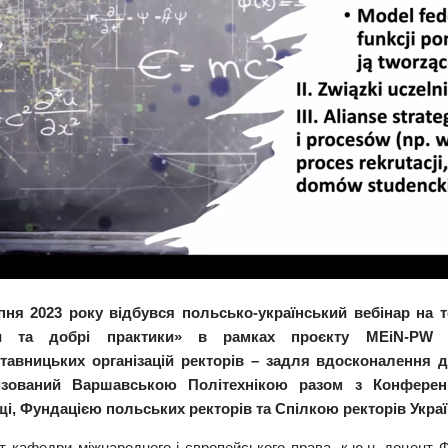
пня 2023 року відбувся польсько-український вебінар на т
и та добрі практики» в рамках проєкту MEiN-PW «П
тавницьких організацій ректорів – задля вдосконалення ді
ізований Варшавською Політехнікою разом з Конферен
і, Фундацією польських ректорів та Спілкою ректорів Украї
т кафедри міжнародного і європейського права, к.ю.н, доцент Ф