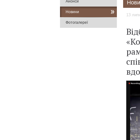
Анонси
Нови
Новини
13 лип
Фотогалереї
Від
«Ко
рам
спі
вдо