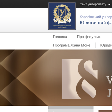
Сайт університету
Каразінський уніве
Юридичний фа
Головна
Про факультет
Програма Жана Моне
Юридич