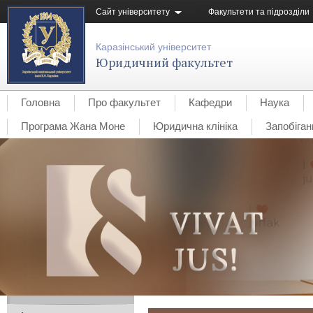
Сайт університету
Факультети та підрозділи
Каразінський університет
Юридичний факультет
Головна
Про факультет
Кафедри
Наука
Програма Жана Моне
Юридична клініка
Запобіган