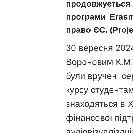
продовжуєтьс
програми Eras
право ЄС. (Proj
30 вересня 202
Вороновим К.М.,
були вручені с
курсу студентам
знаходяться в Х
фінансової підт
аудіовізуалізаці