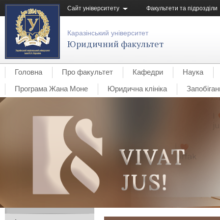
Сайт університету
Факультети та підрозділи
Каразінський університет
Юридичний факультет
Головна
Про факультет
Кафедри
Наука
Програма Жана Моне
Юридична клініка
Запобіган