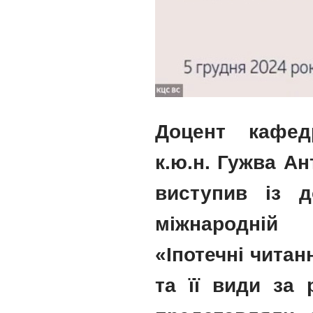
Доцент кафед
к.ю.н. Гужва А
виступив із 
міжнародній 
«Іпотечні читан
та її види за