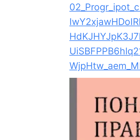
02_Progr_ipot_c
IwY2xjawHDoIR
HdKJHYJpK3J7
UiSBFPPB6hlq21
WjpHtw_aem_M