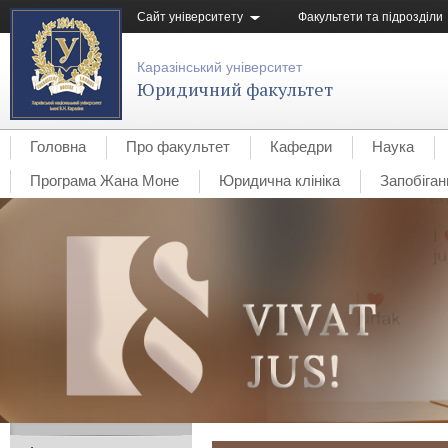
Сайт університету
Факультети та підрозділи
Каразінський університет
Юридичний факультет
Головна
Про факультет
Кафедри
Наука
Програма Жана Моне
Юридична клініка
Запобіган