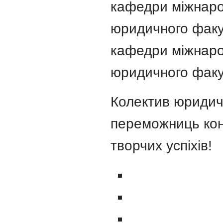
кафедри міжнаро
юридичного фак
кафедри міжнаро
юридичного фак
Колектив юридич
переможниць конк
творчих успіхів!