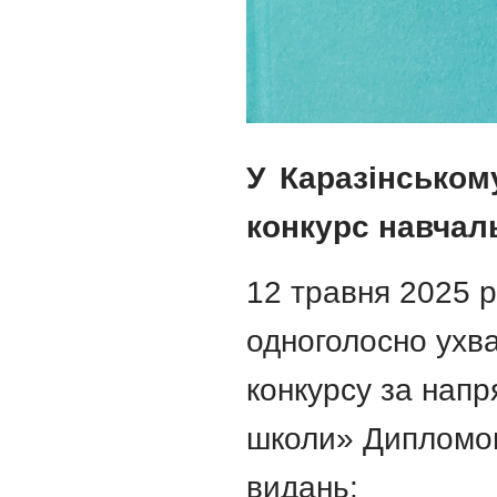
У Каразінськом
конкурс навчаль
12 травня 2025 р
одноголосно ухв
конкурсу за нап
школи» Дипломом
видань: