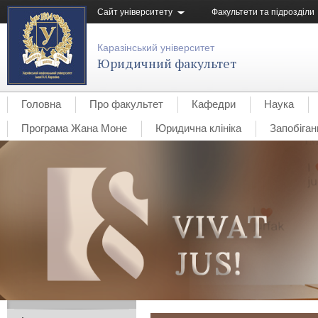
Сайт університету
Факультети та підрозділи
Каразінський університет
Юридичний факультет
Головна
Про факультет
Кафедри
Наука
Програма Жана Моне
Юридична клініка
Запобіган