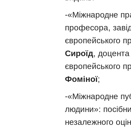
-«Міжнародне пр
професора, заві
європейського п
Сироїд
, доцента
європейського п
Фоміної
;
-«Міжнародне пу
людини»: посібни
незалежного оці