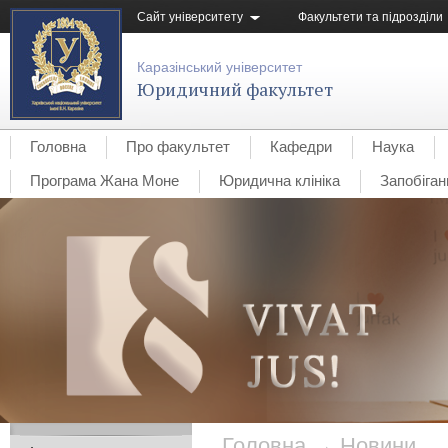
Сайт університету
Факультети та підрозділи
Каразінський університет
Юридичний факультет
Головна
Про факультет
Кафедри
Наука
Програма Жана Моне
Юридична клініка
Запобіган
Головна
→
Новини