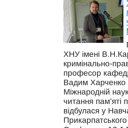
ХНУ імені В.Н.Ка
кримінально-пра
професор кафедр
Вадим Харченко в
Міжнародній наук
читання пам’яті
відбулася у Нав
Прикарпатського 