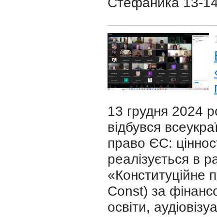
Стефаника 13-14 
13 грудня 2024 р
відбувся всеукра
право ЄС: цінност
реалізується в 
«Конституційне 
Const) за фінанс
освіти, аудіовізу