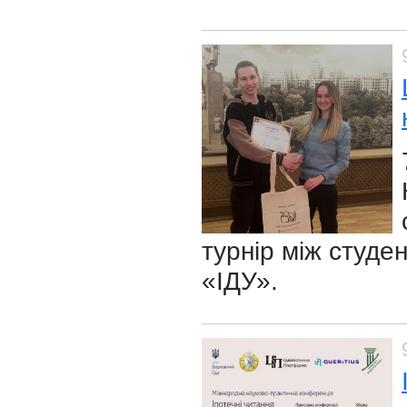
турнір між студе
«ІДУ».