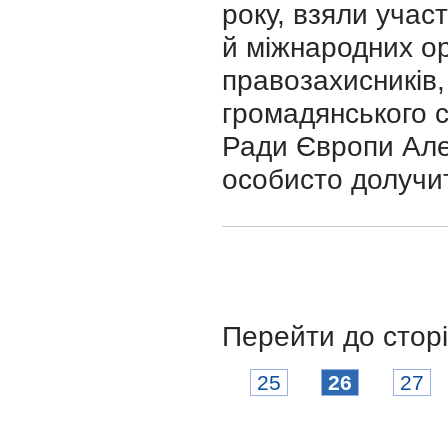
року, взяли учас
й міжнародних орг
правозахисників,
громадянського с
Ради Європи Але
особисто долучити
Перейти до стор
25
26
27