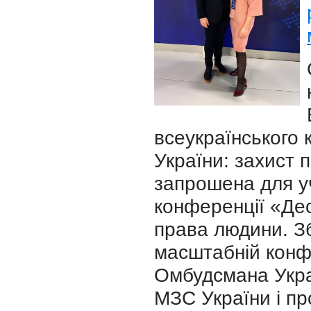
всеукраїнського 
України: захист п
запрошена для уч
конференції «Де
права людини. Зб
масштабній конф
Омбудсмана Укра
МЗС України і пр