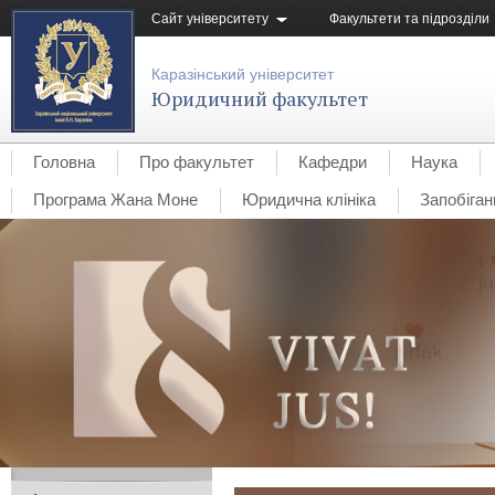
Сайт університету
Факультети та підрозділи
Каразінський університет
Юридичний факультет
Головна
Про факультет
Кафедри
Наука
Програма Жана Моне
Юридична клініка
Запобіган