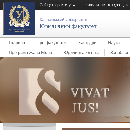
Сайт університету
Факультети та підрозділи
Каразінський університет
Юридичний факультет
Головна
Про факультет
Кафедри
Наука
Програма Жана Моне
Юридична клініка
Запобіган