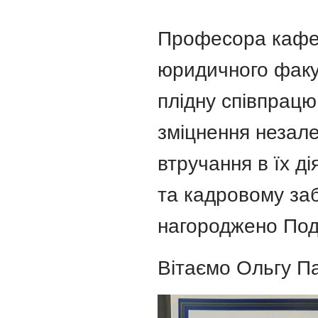
Професора кафед
юридичного факу
плідну співпрацю
зміцнення незале
втручання в їх ді
та кадровому заб
нагороджено Под
Вітаємо Ольгу П