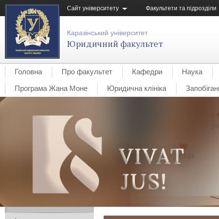
Сайт університету
Факультети та підрозділи
Каразінський університет
Юридичний факультет
Головна
Про факультет
Кафедри
Наука
Програма Жана Моне
Юридична клініка
Запобіган