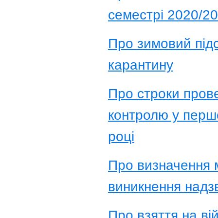
семестрі 2020/2
Про зимовий підс
карантину
Про строки пров
контролю у перш
році
Про визначення мі
виникнення надзв
Про взяття на ві