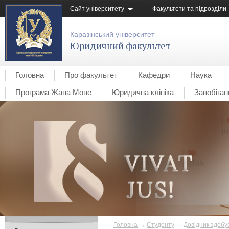
Сайт університету
Факультети та підрозділи
Каразінський університет
Юридичний факультет
Головна
Про факультет
Кафедри
Наука
Програма Жана Моне
Юридична клініка
Запобіган
Головна
→
Студенту
→
Довідник здобу