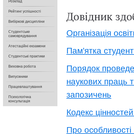
Розклад
Рейтинг успішності
Довідник здо
Вибіркові дисципліни
Організація осві
Студентське
самоврядування
Атестаційні екзамени
Пам'ятка студен
Студентські практики
Порядок проведен
Виховна робота
Випускники
наукових праць 
Працевлаштування
запозичень
Психологічна
консультація
Кодекс цінностей
Про особливості 